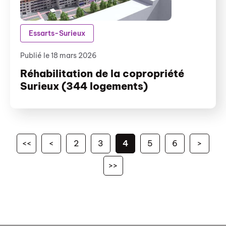
Essarts-Surieux
Publié le 18 mars 2026
Réhabilitation de la copropriété
Surieux (344 logements)
<<
<
2
3
4
5
6
>
>>