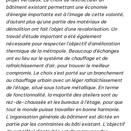
b
â
timent existant permettant une
é
conomie
d'
é
nergie importante est à l'image de cette volonté,
d'autant plus qu'une partie des matériaux de
démolition ont fait l’objet d'une revalorisation. Un
travail d'étude important a été également
nécessaire pour respecter l'objectif d'amélioration
thermique de la métropole.
Beaucoup d
’é
changes
ont eu lieu sur le syst
è
me de chauffage et de
rafra
î
chissement d
’
air, pour trouver le meilleur
compromis. Le choix s'est port
é
sur un branchement
au chauffage urbain avec un l
é
ger rafra
î
chissement
de l'
é
tage, situ
é
sous toiture métallique. En terme
de fonctionnalité, la majorité des ateliers sont au
rez-de-chaussée et les bureaux à l’étage, pour que
tout le monde puisse travailler en bonne harmonie.
L’organisation générale du bâtiment est dictée en
partie par les contraintes du bâti existant. L’objectif