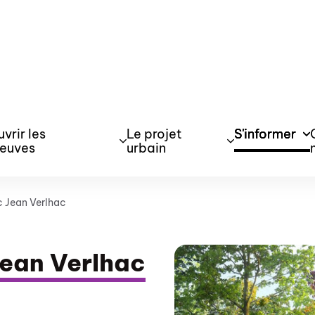
vrir les
Le projet
S'informer
neuves
urbain
c Jean Verlhac
Jean Verlhac