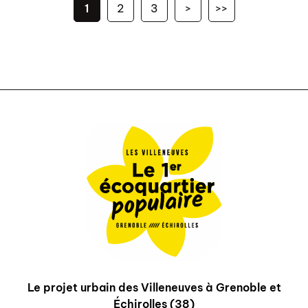
1
2
3
>
>>
Le projet urbain des Villeneuves à Grenoble et
Échirolles (38)